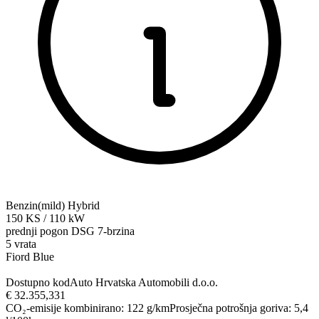
Benzin(mild) Hybrid
150
KS
/
110
kW
prednji pogon
DSG 7-brzina
5 vrata
Fiord Blue
Dostupno kod
Auto Hrvatska Automobili d.o.o.
€ 32.355,33
1
CO₂-emisije kombinirano
:
122
g/km
Prosječna potrošnja goriva
:
5,4