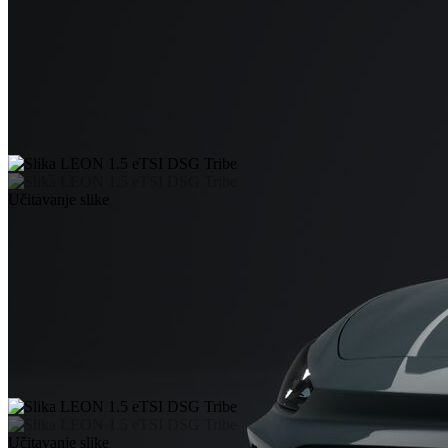
Učitavanje slike
Učitavanje slike