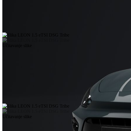
Učitavanje slike
Učitavanje slike