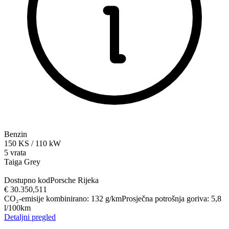
Benzin
150
KS
/
110
kW
5 vrata
Taiga Grey
Dostupno kod
Porsche Rijeka
€ 30.350,51
1
CO₂-emisije kombinirano
:
132
g/km
Prosječna potrošnja goriva
:
5,8
l/100km
Detaljni pregled