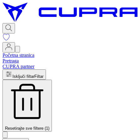
Početna stranica
Pretraga
CUPRA partner
Isključi filtar
Filtar
Resetirajte sve filtere (1)