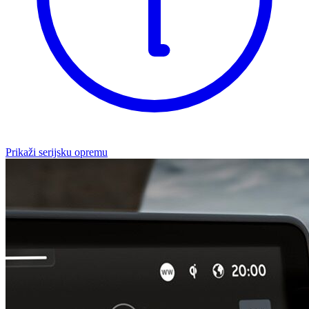
Prikaži serijsku opremu