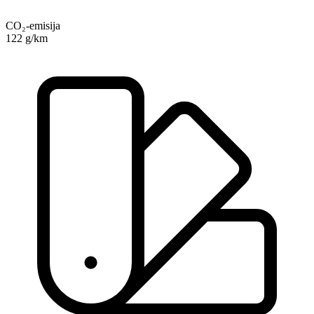
CO₂-emisija
122 g/km