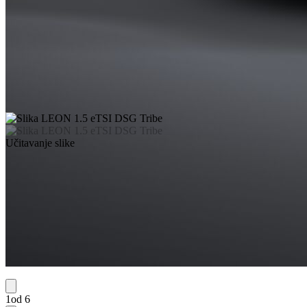
Učitavanje slike
1od 6