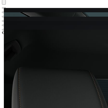
€ 32.355,33
1