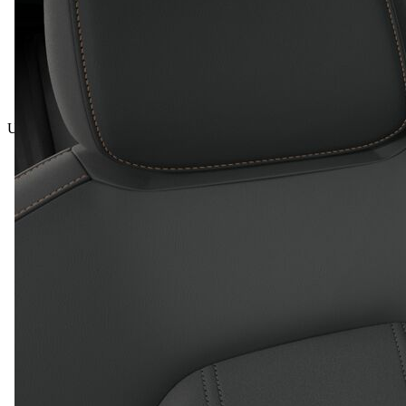
Ukupna cijena uklj. PDV