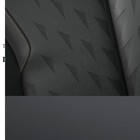
Testna vozila
Detalji vozila