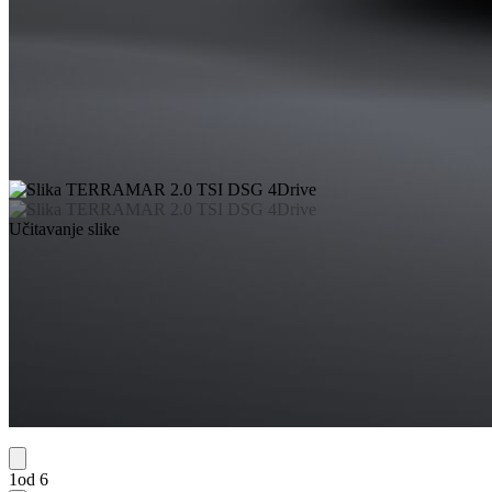
Učitavanje slike
1od 6