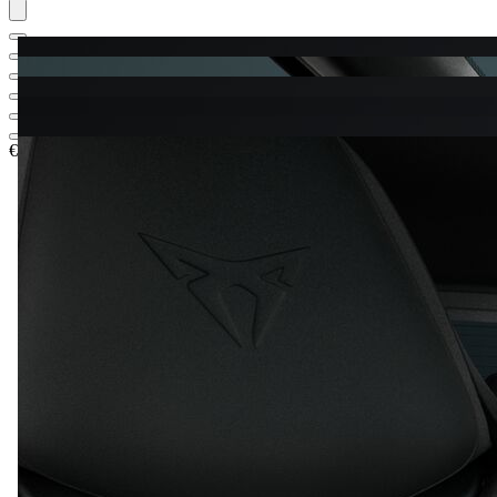
€ 43.902,04
1