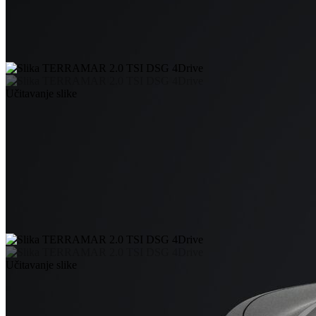
Učitavanje slike
Učitavanje slike