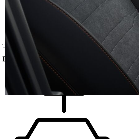
Testna vozila
Detalji vozila