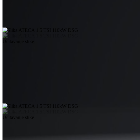
Učitavanje slike
Učitavanje slike