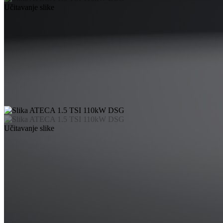
Učitavanje slike
Učitavanje slike